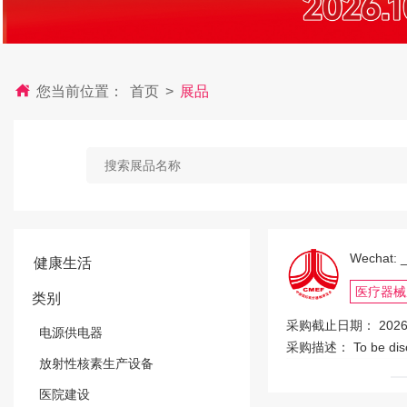
您当前位置：
首页
>
展品
p- +61422228496
2026-08-26
Wechat: 
健康生活
Medical Imaging Instrument/X-ray Image Receiving & Processing Instrument
医疗器械
类别
采购截止日期：
2026
电源供电器
hatsapp
采购描述：
To be dis
放射性核素生产设备
医院建设